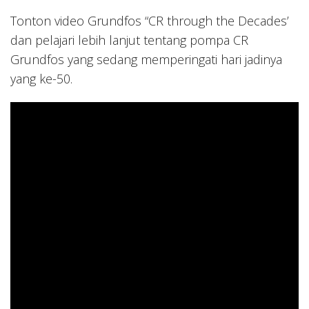
Tonton video Grundfos “CR through the Decades’
dan pelajari lebih lanjut tentang pompa CR
Grundfos yang sedang memperingati hari jadinya
yang ke-50.