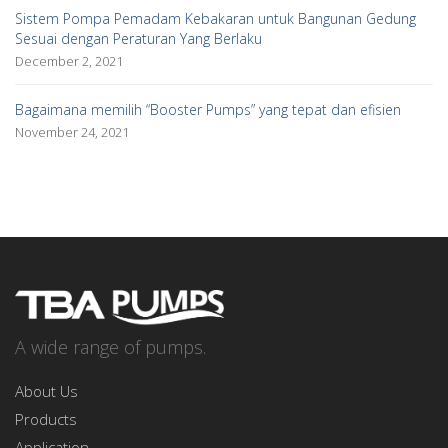
Sistem Pompa Pemadam Kebakaran untuk Bangunan Gedung
Sesuai dengan Peraturan Yang Berlaku
December 2, 2021
Bagaimana memilih “Booster Pumps” yang tepat dan efisien
November 24, 2021
A wide range of pumps.
About Us
Products
Application