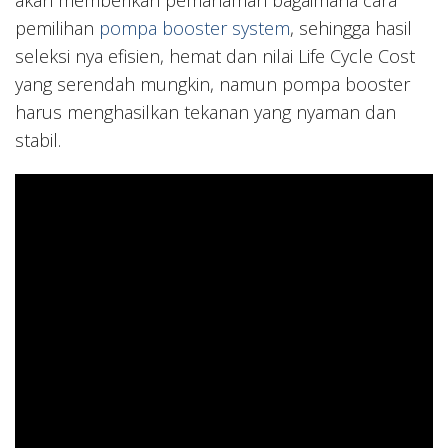
akan memberikan pemahaman bagaimana cara
pemilihan
pompa booster system
, sehingga hasil
seleksi nya efisien, hemat dan nilai Life Cycle Cost
yang serendah mungkin, namun pompa booster
harus menghasilkan tekanan yang nyaman dan
stabil.