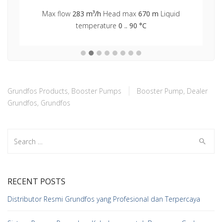
Max flow
4369 m³/h
Head max
122 m
Liquid temp.
-40 .. 150 °C
p max
25 bar
Grundfos Products
,
Booster Pumps
Booster Pump
,
Dealer
Grundfos
,
Grundfos
Search
for:
RECENT POSTS
Distributor Resmi Grundfos yang Profesional dan Terpercaya