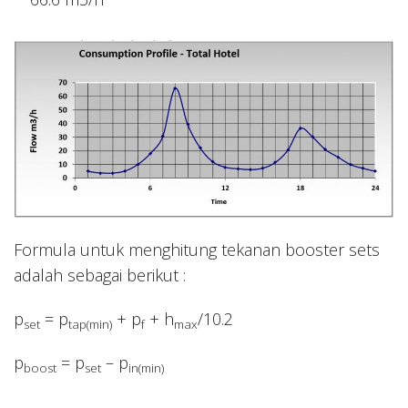
Formula untuk menghitung tekanan booster sets
adalah sebagai berikut :
p
= p
+ p
+ h
/10.2
set
tap(min)
f
max
p
= p
– p
boost
set
in(min)